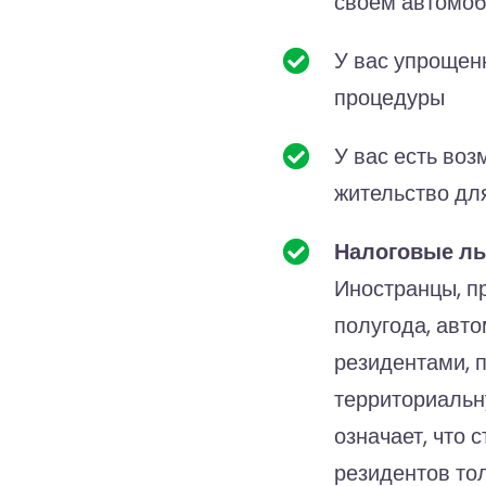
своем автомо
У вас упрощен
процедуры
У вас есть воз
жительство дл
Налоговые л
Иностранцы, п
полугода, авт
резидентами, 
территориальн
означает, что 
резидентов тол