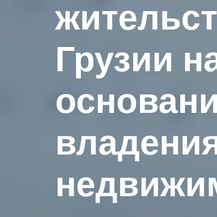
жительст
Грузии н
основан
владени
недвижи