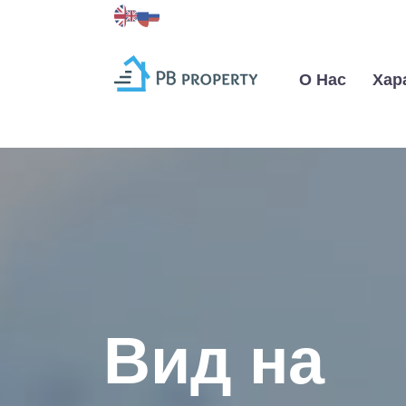
О Нас
Хар
Вид на