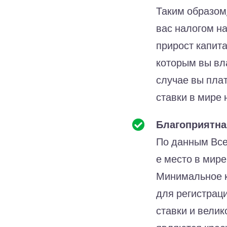
Таким образом,
вас налогом н
прирост капит
которым вы вл
случае вы пла
ставки в мире 
Благоприятна
По данным Все
е место в мире
Минимальное к
для регистрац
ставки и вели