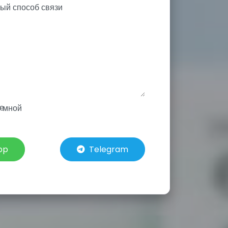
е
 мной
pp
Telegram