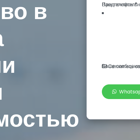
во в
Ваш телефон
*
а
ии
Ваше сообщени
Свяжитесь со
я
Whatsa
мостью