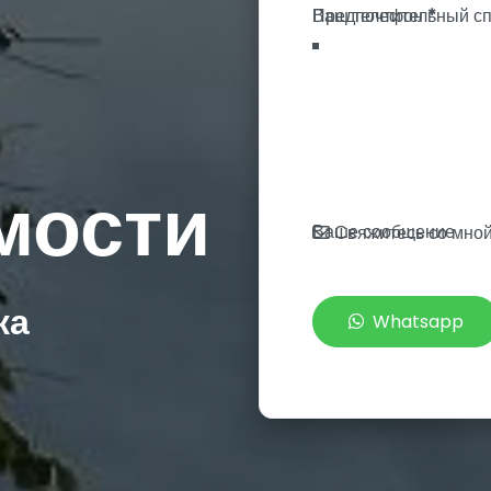
Ваш телефон
*
мости
Ваше сообщение
Свяжитесь со мно
ка
Whatsapp