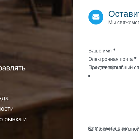
Остави
Мы свяжемся
Section
Ваше имя
*
Электронная почта
*
равлять
Ваш телефон
*
нда
мости
о рынка и
Ваше сообщение
Свяжитесь со мно