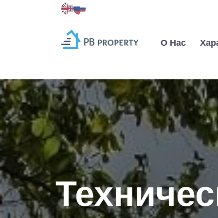
О Нас
Хар
Техничес