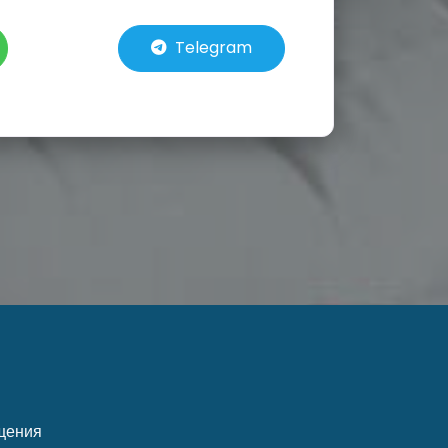
Telegram
щения