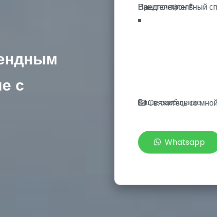
Ваш телефон
*
рендным
е с
Ваше сообщение
Свяжитесь со мно
Whatsapp