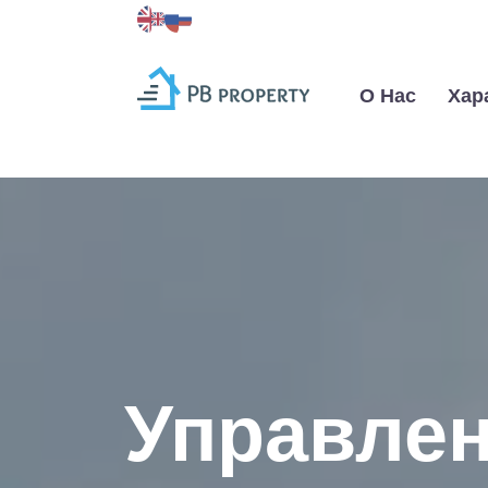
О Нас
Хар
Управле